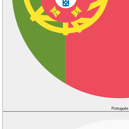
Português