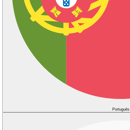
Português