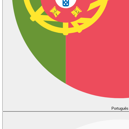
Português