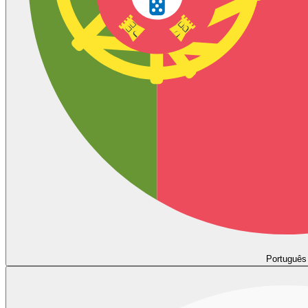
Português