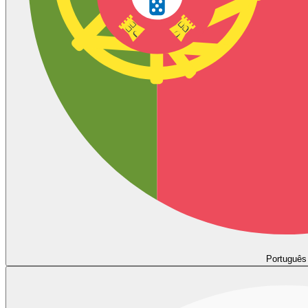
Português